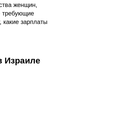
ства женщин,
е требующие
у, какие зарплаты
в Израиле