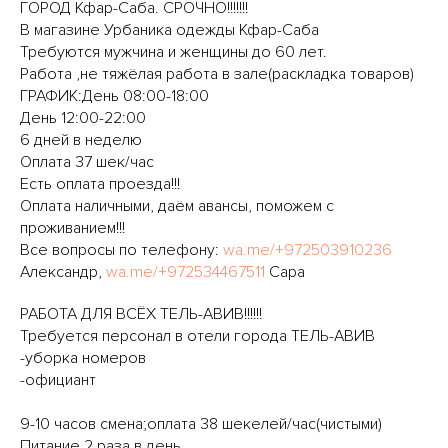
ГОРОД Кфар-Саба. СРОЧНО!!!!!!!
В магазине Урбаника одежды Кфар-Саба
Требуются мужчина и женщины до 60 лет.
Работа ,не тяжёлая работа в зале(раскладка товаров)
ГРАФИК:День 08:00-18:00
День 12:00-22:00
6 дней в неделю
Оплата 37 шек/час
Есть оплата проезда!!!
Оплата наличными, даём авансы, поможем с
проживанием!!!
Все вопросы по телефону:
wa.me/+972503910236
Александр,
wa.me/+972534467511
Сара
РАБОТА ДЛЯ ВСЁХ ТЕЛЬ-АВИВ!!!!!!
Требуется персонал в отели города ТЕЛЬ-АВИВ
-уборка номеров
-официант
9-10 часов смена;оплата 38 шекелей/час(чистыми)
Питание 2 раза в день