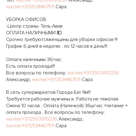
Тел:
wa.me/+972503910236
Александр,
wa.me/+972534467511
Сара
УБОРКА ОФИСОВ.
-Центр страны- Тель-Авив
ОПЛАТА НАЛИЧНЫМИ 💵
Срочно требуютсяженщины для уборки офисов !!!
График 6 дней в неделю , по 12 часов в день!!!
Оплата наличными 36/час.
Есть оплата проезда!!!
Все вопросы по телефону:
wa.me/+972503910236
Александр,
wa.me/+972534467511
Сара
В сеть супермаркетов Города Бат Ям!!!
Требуется рабочие мужчины и. Работа не тяжёлая.
Смена 10 часов . Оплата (Наличкой) 36ш/час +питание +
оплата проезда . Все вопросы по телефону:
wa.me/+972503910236
Александр,
wa.me/+972534467511
Сара