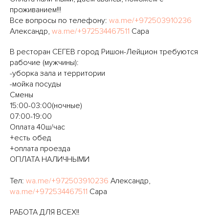
проживанием!!!
Все вопросы по телефону:
wa.me/+972503910236
Александр,
wa.me/+972534467511
Сара
В ресторан СЕГЕВ город Ришон-Лейцион требуются
рабочие (мужчины):
-уборка зала и территории
-мойка посуды
Смены
15:00-03:00(ночные)
07:00-19:00
Оплата 40ш/час
+есть обед
+оплата проезда
ОПЛАТА НАЛИЧНЫМИ
Тел:
wa.me/+972503910236
Александр,
wa.me/+972534467511
Сара
РАБОТА ДЛЯ ВСЕХ!!