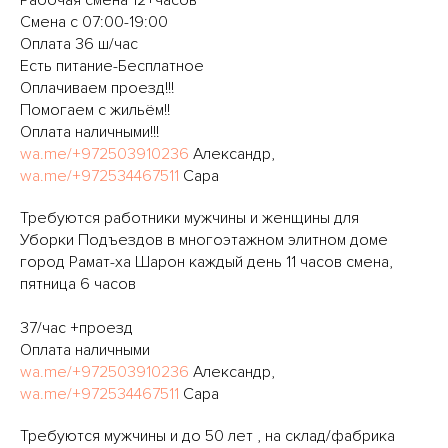
Рабочая смена 12+часов
Смена с 07:00-19:00
Оплата 36 ш/час
Есть питание-Бесплатное
Оплачиваем проезд!!!
Помогаем с жильём!!
Оплата наличными!!!
wa.me/+972503910236
Александр,
wa.me/+972534467511
Сара
Требуются работники мужчины и женщины для
Уборки Подъездов в многоэтажном элитном доме
город Рамат-ха Шарон каждый день 11 часов смена,
пятница 6 часов
37/час +проезд
Оплата наличными
wa.me/+972503910236
Александр,
wa.me/+972534467511
Сара
Требуются мужчины и до 50 лет , на склад/фабрика