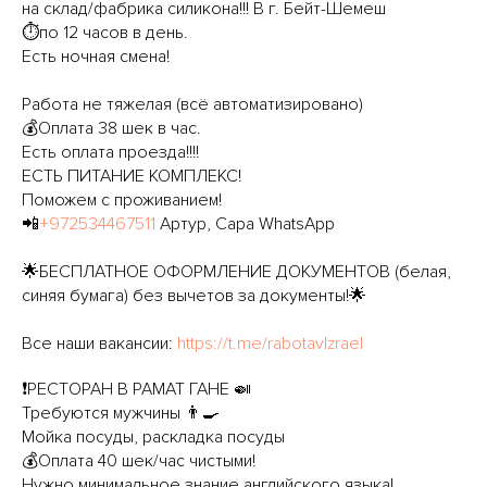
на склад/фабрика силикона!!! В г. Бейт-Шемеш
⏱по 12 часов в день.
Есть ночная смена!
Работа не тяжелая (всё автоматизировано)
💰Оплата 38 шек в час.
Есть оплата проезда!!!!
ЕСТЬ ПИТАНИЕ КОМПЛЕКС!
Поможем с проживанием!
📲
+972534467511
Артур, Сара WhatsApp
🌟БЕСПЛАТНОЕ ОФОРМЛЕНИЕ ДОКУМЕНТОВ (белая,
синяя бумага) без вычетов за документы!🌟
Все наши вакансии:
https://t.me/rabotavIzrael
❗️РЕСТОРАН В РАМАТ ГАНЕ 🍛
Требуются мужчины 👨‍🍳
Мойка посуды, раскладка посуды
💰Оплата 40 шек/час чистыми!
Нужно минимальное знание английского языка!