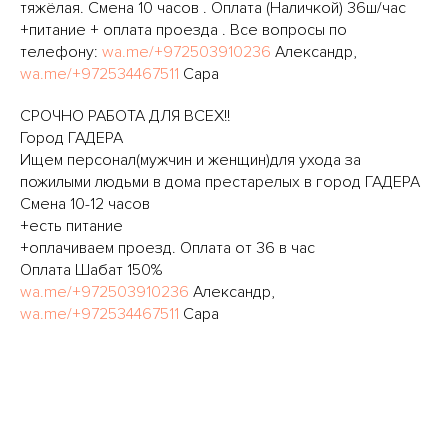
тяжёлая. Смена 10 часов . Оплата (Наличкой) 36ш/час
+питание + оплата проезда . Все вопросы по
телефону:
wa.me/+972503910236
Александр,
wa.me/+972534467511
Сара
СРОЧНО РАБОТА ДЛЯ ВСЕХ!!
Город ГАДЕРА
Ищем персонал(мужчин и женщин)для ухода за
пожилыми людьми в дома престарелых в город ГАДЕРА
Смена 10-12 часов
+есть питание
+оплачиваем проезд. Оплата от 36 в час
Оплата Шабат 150%
wa.me/+972503910236
Александр,
wa.me/+972534467511
Сара