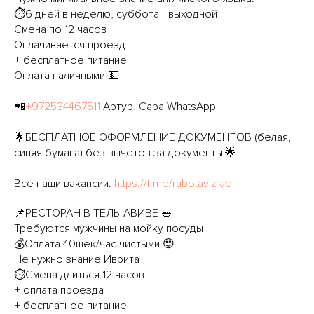
⏱6 дней в неделю, суббота - выходной
Смена по 12 часов
Оплачивается проезд
+ бесплатное питание
Оплата наличными 💵
📲
+972534467511
Артур, Сара WhatsApp
🌟БЕСПЛАТНОЕ ОФОРМЛЕНИЕ ДОКУМЕНТОВ (белая,
синяя бумага) без вычетов за документы!🌟
Все наши вакансии:
https://t.me/rabotavIzrael
📌РЕСТОРАН В ТЕЛЬ-АВИВЕ 🥗
Требуются мужчины на мойку посуды
💰Оплата 40шек/час чистыми 😍
Не нужно знание Иврита
⏱Смена длиться 12 часов
+ оплата проезда
+ бесплатное питание