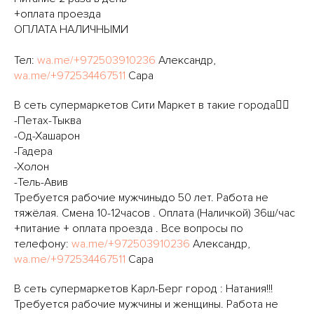
+оплата проезда
ОПЛАТА НАЛИЧНЫМИ
Тел:
wa.me/+972503910236
Александр,
wa.me/+972534467511
Сара
В сеть супермаркетов Сити Маркет в такие города👇🏻
-Петах-Тыква
-Од-Хашарон
-Гадера
-Холон
-Тель-Авив
Требуется рабочие мужчиныдо 50 лет. Работа не
тяжёлая. Смена 10-12часов . Оплата (Наличкой) 36ш/час
+питание + оплата проезда . Все вопросы по
телефону:
wa.me/+972503910236
Александр,
wa.me/+972534467511
Сара
В сеть супермаркетов Карл-Берг город : Натания!!!
Требуется рабочие мужчины и женщины. Работа не