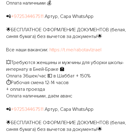
Оплата наличными 💰
📲
+972534467511
Артур, Сара WhatsApp
🌟БЕСПЛАТНОЕ ОФОРМЛЕНИЕ ДОКУМЕНТОВ (белая,
синяя бумага) без вычетов за документы!🌟
Все наши вакансии:
https://t.me/rabotavIzrael
💥Требуются женщины и мужчины для уборки школы-
интернату в Бней-Браке 🏫
Оплата 36шек/час 💵 в Шаббат + 150%
⏱Рабочая смена 12-14 часов
+ оплата проезда
Оплата наличными, даём аванс
📲
+972534467511
Артур, Сара WhatsApp
🌟БЕСПЛАТНОЕ ОФОРМЛЕНИЕ ДОКУМЕНТОВ (белая,
синяя бумага) без вычетов за документы!🌟