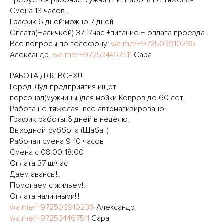
Требуется рабочие мужчины и. Работа не тяжёлая.
Смена 13 часов .
График 6 дней;можно 7 дней
Оплата(Наличкой) 37ш/час +питание + оплата проезда .
Все вопросы по телефону:
wa.me/+972503910236
Александр,
wa.me/+972534467511
Сара
РАБОТА ДЛЯ ВСЕХ!!!!
Город Луд предприятия ищет
персонал(мужчины )для мойки Ковров до 60 лет.
Работа не тяжелая ,все автоматизировано!
График работы:6 дней в неделю,
Выходной-суббота (Шабат)
Рабочая смена 9-10 часов
Смена с 08:00-18:00
Оплата 37 ш/час
Даем авансы!!
Помогаем с жильём!!
Оплата наличными!!!
wa.me/+972503910236
Александр,
wa.me/+972534467511
Сара