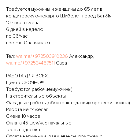
Требуется мужчины и женщины до 65 лет в
кондитерскую-пекарню Шиболет город Бат-Ям
10-часов смена
6 дней в неделю
по 36/час
проезд Оплачивают
Тел:
wa.me/+972503910236
Александр,
wa.me/+972534467511
Сара
РАБОТА ДЛЯ ВСЕХ!!
Центр СРОЧНО!!!!!!!
Требуются рабочие(мужчины)
На строительные объекты
Фасадные работы,облицовка здания(короедом,шлихта)
Работа не тяжёлая
Смена 10 часов
Оплата 45 шек/час начальные
-есть подвозка
Оплата наличными, даём авансы, поможем с