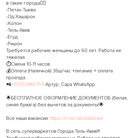
в такие города👇🏻
-Петах-Тыква
-Од-Хашарон
-Холон
-Тель-Авив
-Егуд
-Ришон
Требуется рабочие женщины до 60 лет. Работа не
тяжёлая.
⏱Смена 10-11 часов .
💰Оплата (Наличкой) 36ш/час +питание + оплата
проезда .
📲
+972534467511
Артур, Сара WhatsApp
🌟БЕСПЛАТНОЕ ОФОРМЛЕНИЕ ДОКУМЕНТОВ (белая,
синяя бумага) без вычетов за документы!🌟
Все наши вакансии:
https://t.me/rabotavIzrael
В сеть супермаркетов Города Тель-Авив!!!