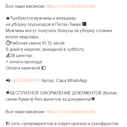
Все наши вакансии:
https://t.me/rabotavIzrael
🔥Требуются мужчины и женщины:
на уборку подъездов в Петах-Тикве 🏢
Мужчины могут получать бонусы за уборку стоянки
возле квартиры.
⏱Рабочая смена 10-12 часов
6 дней в неделю, выходной в субботу
💰38 шек/час
+ оплата проезда
Оплата наличкой 💵
📲
+972534467511
Артур, Сара WhatsApp
🌟БЕСПЛАТНОЕ ОФОРМЛЕНИЕ ДОКУМЕНТОВ (белая,
синяя бумага) без вычетов за документы!🌟
Все наши вакансии:
https://t.me/rabotavIzrael
❗️В сеть супермаркетов в отдел орехов и сухофруктов